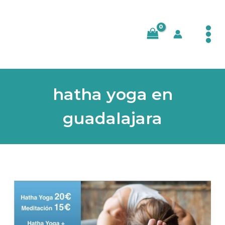
Ir
al
contenido
hatha yoga en
guadalajara