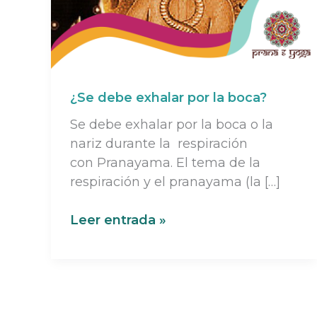
¿Se debe exhalar por la boca?
Se debe exhalar por la boca o la
nariz durante la respiración
con Pranayama. El tema de la
respiración y el pranayama (la […]
¿Se
Leer entrada »
debe
exhalar
por
la
boca?